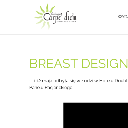
Przejdź
do
treści
WYD
BREAST DESIGN 
11 i 12 maja odbyła się w Łodzi w Hotelu Dou
Panelu Pacjenckiego.