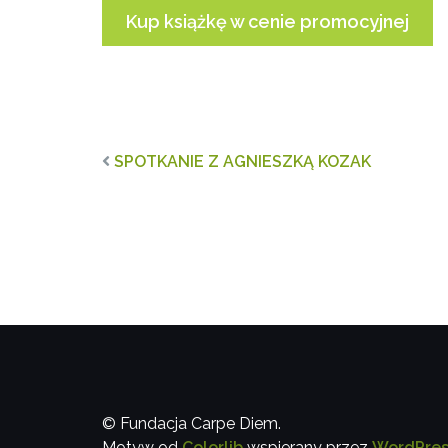
Kup książkę w cenie promocyjnej
SPOTKANIE Z AGNIESZKĄ KOZAK
© Fundacja Carpe Diem.
Motyw od
Colorlib
wspierany przez
WordPres