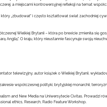
zerej, a miejscami kontrowersyjnej refleksji na temat współcze
 który „zbudował” i często kształtował świat zachodniej cywil
czesnej Wielkiej Brytanii – która po brexicie zmieniła się g
tarą Anglią”. O kraju, który nieustannie fascynuje swoją nieu
ntator telewizyjny, autor książek o Wielkiej Brytanii, wykład
akresie współczesnej polityki, brytyjskiej monarchii, terroryzm
rnalism and New Media na Uniwersytecie Civitas. Prowadzi rów
sional ethics, Research, Radio Feature Workshop.