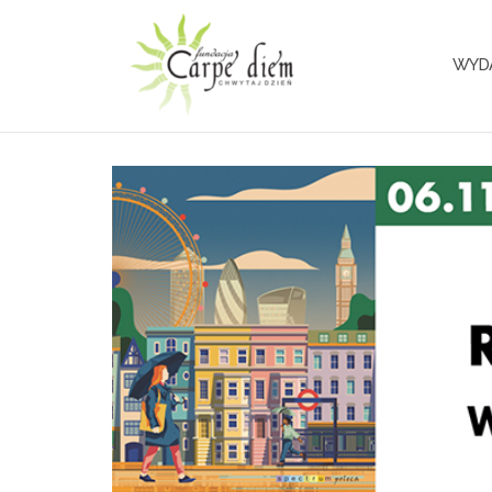
Przejdź
do
treści
WYD