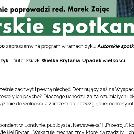
.00
zapraszamy na program w ramach cyklu
A
utorskie spotk
czyk
– autor książki
Wielka Brytania. Upadek wielkości.
ocześnie zachwyt i pewną niechęć. Dominujący zaś na Wyspa
łtowały ich psyche? Dlaczego uchodzą za zarozumiałych i ek
wiązanie do wolności, a zarazem do bezwzględnej ochrony i
ondent w Londynie, publicysta „Newsweeka” i „Przekroju”, ko
kiej Brytanii. Wskazuje mechanizmy, które nią rządziły, i ic