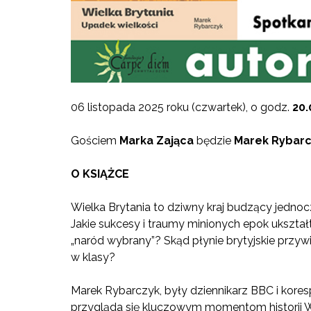
06 listopada 2025 roku (czwartek), o godz.
20
Gościem
Marka Zająca
będzie
Marek Rybar
O KSIĄŻCE
Wielka Brytania to dziwny kraj budzący jedn
Jakie sukcesy i traumy minionych epok ukszta
„naród wybrany”? Skąd płynie brytyjskie przy
w klasy?
Marek Rybarczyk, były dziennikarz BBC i koresp
przygląda się kluczowym momentom historii Wiel