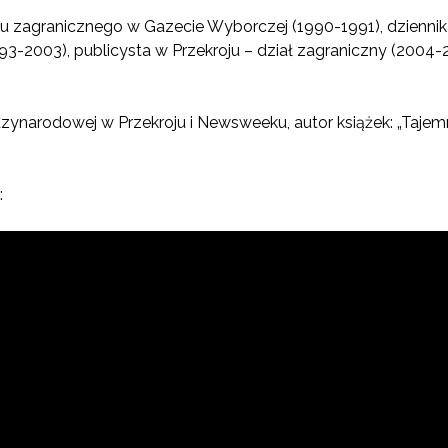
iału zagranicznego w Gazecie Wyborczej (1990-1991), dzienn
-2003), publicysta w Przekroju – dział zagraniczny (2004-20
zynarodowej w Przekroju i Newsweeku, autor książek: „Tajemnic
: