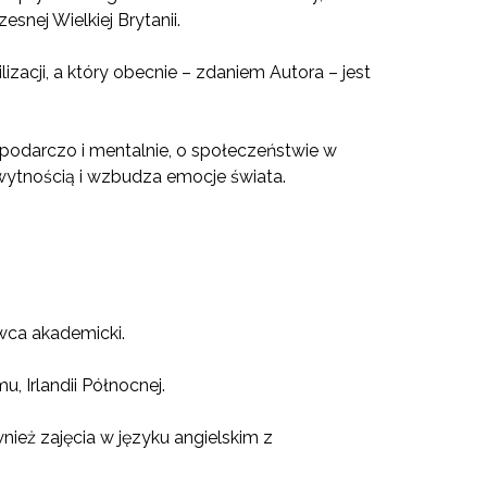
snej Wielkiej Brytanii.
izacji, a który obecnie – zdaniem Autora – jest
ospodarczo i mentalnie, o społeczeństwie w
chwytnością i wzbudza emocje świata.
owca akademicki.
u, Irlandii Północnej.
nież zajęcia w języku angielskim z